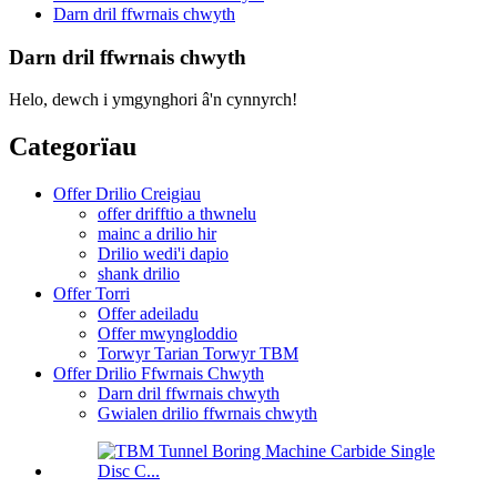
Darn dril ffwrnais chwyth
Darn dril ffwrnais chwyth
Helo, dewch i ymgynghori â'n cynnyrch!
Categorïau
Offer Drilio Creigiau
offer drifftio a thwnelu
mainc a drilio hir
Drilio wedi'i dapio
shank drilio
Offer Torri
Offer adeiladu
Offer mwyngloddio
Torwyr Tarian Torwyr TBM
Offer Drilio Ffwrnais Chwyth
Darn dril ffwrnais chwyth
Gwialen drilio ffwrnais chwyth