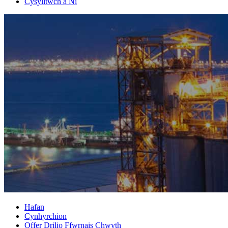
Cysylltwch â Ni
Hafan
Cynhyrchion
Offer Drilio Ffwrnais Chwyth