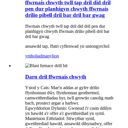
ffwrnais chwyth twll tap dril did dril
pen dur planhigyn chwyth ffwrnais
drilio pibell dril bar dril bar gwag
ffwrnais chwyth twll tap dril did dril pen dur
planhigyn chwyth ffwrnais drilio pibell dril bar
dril bar gwag
ansawdd tap, ffatri cyflenwad yn uniongyrchol
ymholiad
manylion
Darn dril ffwrnais chwyth
Ystod y Cais: Mae'n addas ar gyfer drilio
ffynhonnau dŵr, ffynhonnau geothermol,
camweithrediadau byr, twll growtio canolig math
bach, prosiect argae a harbwr.
Egwyddorion Dylunio: Gwneud i'r casin ddilyn
yn hawdd a'r offer a'r gweithrediad yn syml.
Manteision Eithriadol: Strwythur syml,
gweithrediad hawdd, ansawdd dibynadwy, offer