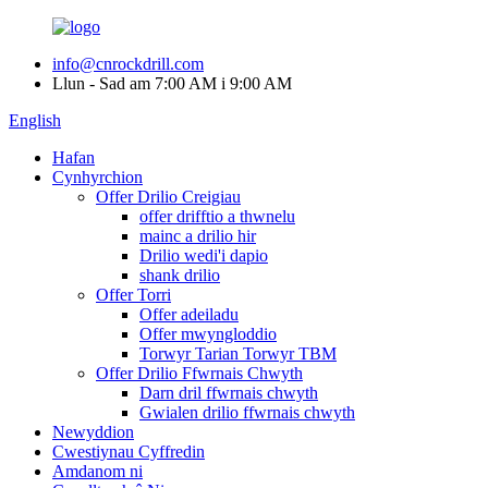
info@cnrockdrill.com
Llun - Sad am 7:00 AM i 9:00 AM
English
Hafan
Cynhyrchion
Offer Drilio Creigiau
offer drifftio a thwnelu
mainc a drilio hir
Drilio wedi'i dapio
shank drilio
Offer Torri
Offer adeiladu
Offer mwyngloddio
Torwyr Tarian Torwyr TBM
Offer Drilio Ffwrnais Chwyth
Darn dril ffwrnais chwyth
Gwialen drilio ffwrnais chwyth
Newyddion
Cwestiynau Cyffredin
Amdanom ni