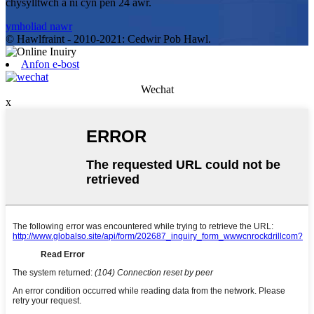
chysylltwch â ni cyn pen 24 awr.
ymholiad nawr
© Hawlfraint - 2010-2021: Cedwir Pob Hawl.
Anfon e-bost
Wechat
x