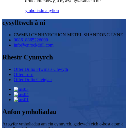
drilio adferadwy, a bywyd gwasanaeth hir.
ymholiad
manylion
cysylltwch â ni
CWMNI CYNHYRCHION METEL SHANDONG LYNE
008618865226000
info@cnrockdrill.com
Rhestr Cynnyrch
Offer Drilio Ffwrnais Chwyth
Offer Torri
Offer Drilio Creigiau
Anfon ymholiadau
Ar gyfer ymholiadau am ein cynnyrch, gadewch eich e-bost atom a