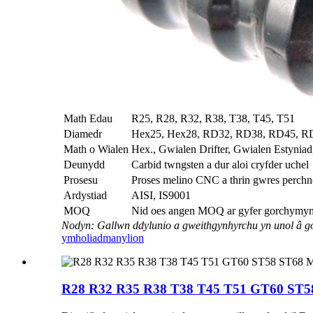
Math Edau
R25, R28, R32, R38, T38, T45, T51
Diamedr
Hex25, Hex28, RD32, RD38, RD45, R
Math o Wialen
Hex., Gwialen Drifter, Gwialen Estyni
Deunydd
Carbid twngsten a dur aloi cryfder uchel
Prosesu
Proses melino CNC a thrin gwres perchn
Ardystiad
AISI, IS9001
MOQ
Nid oes angen MOQ ar gyfer gorchymyn p
Nodyn: Gallwn ddylunio a gweithgynhyrchu yn unol â go
ymholiad
manylion
R28 R32 R35 R38 T38 T45 T51 GT60 ST58 