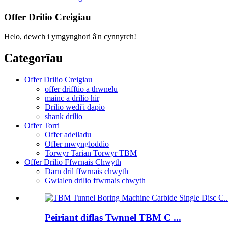
Offer Drilio Creigiau
Helo, dewch i ymgynghori â'n cynnyrch!
Categorïau
Offer Drilio Creigiau
offer drifftio a thwnelu
mainc a drilio hir
Drilio wedi'i dapio
shank drilio
Offer Torri
Offer adeiladu
Offer mwyngloddio
Torwyr Tarian Torwyr TBM
Offer Drilio Ffwrnais Chwyth
Darn dril ffwrnais chwyth
Gwialen drilio ffwrnais chwyth
Peiriant diflas Twnnel TBM C ...