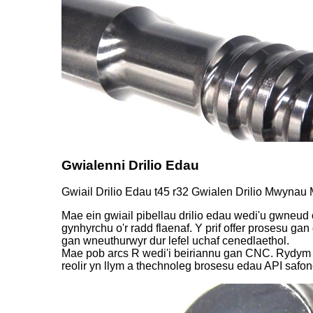
Gwialenni Drilio Edau
Gwiail Drilio Edau t45 r32 Gwialen Drilio Mwyna
Mae ein gwiail pibellau drilio edau wedi'u gwneud 
gynhyrchu o'r radd flaenaf. Y prif offer prosesu g
gan wneuthurwyr dur lefel uchaf cenedlaethol.
Mae pob arcs R wedi'i beiriannu gan CNC. Rydym yn
reolir yn llym a thechnoleg brosesu edau API safo