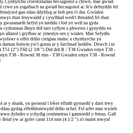
rod), Cynhyrchu croestoriadau hecsagonol a chrwn, mae gwiail
 crwn yn ysgafnach na gwiail hecsagonol ac fe'u defnyddir fel
ensiynol gan edau ddyblyg ar bob pen i'r dur. Gwialen
wys rhan fenywaidd y cysylltiad wedi'i threaded fel rhan
 y gwasanaeth hefyd yn tueddu i fod yn well na gyda
au cydrannau llinyn dril taro cyflym a phwerus i gynyddu eu
 yn allanol i gryfhau ac ymestyn oes y wialen. Mae Sefydlu
ysfawr o offer drilio creigiau mainc a chynhyrchu yn
u a darnau botwm yw'r gorau ar y farchnad heddiw. Dewch i ni
 T51 (2”) T60 (2 3/8 ”) Did dril R / T38 Gwialen estyn T38 -
estyn T38 - Rownd 38 mm - T38 Gwialen estyn T38 - Rownd
8
chol ar y shank, yn gwneud i bŵer effaith gyrraedd y darn trwy
e'r ddau gydag effeithlonrwydd drilio uchel. Fel arfer mae wyneb
o mewn dyfnder o ychydig centimetrau i gannoedd o fetrau. Gall
 lleiaf yw ar gyfer casin 114 mm (4 1/2 ″) a'r maint mwyaf