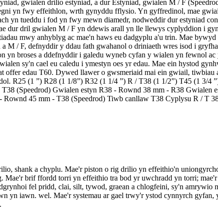
styniad, gwialen drilio estyniad, a dur Estyniad, gwialen M / F (Speed
i yn fwy effeithlon, wrth gynyddu fflysio. Yn gyffredinol, mae gwiail
ach yn tueddu i fod yn fwy mewn diamedr, nodweddir dur estyniad conf
 dril gwialen M / F yn ddewis arall yn lle llewys cyplyddion i gynn
sylltiadau mwy anhyblyg ac mae'n haws eu dadgyplu a'u trin. Mae bywyd
a M / F, defnyddir y ddau fath gwahanol o driniaeth wres isod i gryfh
ion yn broses a ddefnyddir i galedu wyneb cyfan y wialen yn fewnol ac
ialen sy'n cael eu caledu i ymestyn oes yr edau. Mae ein hystod gynhw
 at offer edau T60. Dywed llawer o gwsmeriaid mai ein gwiail, tiwbia
 R25 (1 ”) R28 (1 1/8”) R32 (1 1/4 ”) R / T38 (1 1/2”) T45 (1 3/4 ”)
 T38 (Speedrod) Gwialen estyn R38 - Rownd 38 mm - R38 Gwialen 
- Rownd 45 mm - T38 (Speedrod) Tiwb canllaw T38 Cyplysu R / T 3
rilio, shank a chyplu. Mae'r piston o rig drilio yn effeithio'n uniongyr
g. Mae'r brif ffordd torri yn effeithio tra bod yr uwchradd yn torri; ma
dgrynhoi fel pridd, clai, silt, tywod, graean a chlogfeini, sy'n amrywi
wn yn iawn. wel. Mae'r systemau ar gael trwy'r ystod cynnyrch gyfan, y
.