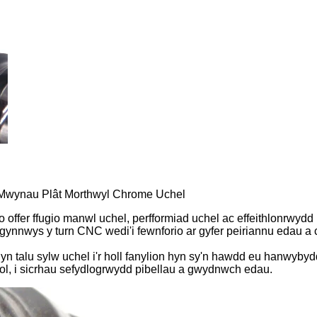
u Mwynau Plât Morthwyl Chrome Uchel
o offer ffugio manwl uchel, perfformiad uchel ac effeithlonrwydd
an gynnwys y turn CNC wedi'i fewnforio ar gyfer peiriannu edau a
 talu sylw uchel i'r holl fanylion hyn sy'n hawdd eu hanwybyd
nol, i sicrhau sefydlogrwydd pibellau a gwydnwch edau.