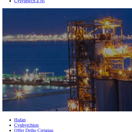
Cysylltwch â Ni
Hafan
Cynhyrchion
Offer Drilio Creigiau