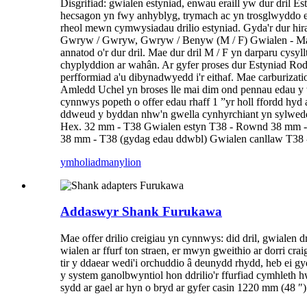
Disgrifiad: gwialen estyniad, enwau eraill yw dur dril E
hecsagon yn fwy anhyblyg, trymach ac yn trosglwyddo egn
rheol mewn cymwysiadau drilio estyniad. Gyda'r dur hir
Gwryw / Gwryw, Gwryw / Benyw (M / F) Gwialen - Mae dur
annatod o'r dur dril. Mae dur dril M / F yn darparu cy
chyplyddion ar wahân. Ar gyfer proses dur Estyniad Rod 
perfformiad a'u dibynadwyedd i'r eithaf. Mae carburizat
Amledd Uchel yn broses lle mai dim ond pennau edau y w
cynnwys popeth o offer edau rhaff 1 ”yr holl ffordd hyd
ddweud y byddan nhw'n gwella cynhyrchiant yn sylweddol.
Hex. 32 mm - T38 Gwialen estyn T38 - Rownd 38 mm -
38 mm - T38 (gydag edau ddwbl) Gwialen canllaw T38 
ymholiad
manylion
Addaswyr Shank Furukawa
Mae offer drilio creigiau yn cynnwys: did dril, gwialen d
wialen ar ffurf ton straen, er mwyn gweithio ar dorri crai
tir y ddaear wedi'i orchuddio â deunydd rhydd, heb ei gy
y system ganolbwyntiol hon ddrilio'r ffurfiad cymhleth h
sydd ar gael ar hyn o bryd ar gyfer casin 1220 mm (48 ″)