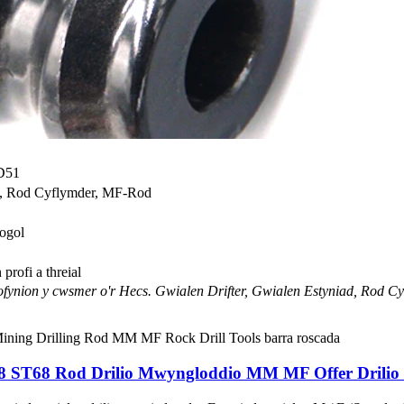
D51
ad, Rod Cyflymder, MF-Rod
ogol
rofi a threial
fynion y cwsmer o'r Hecs. Gwialen Drifter, Gwialen Estyniad, Rod Cy
ST68 Rod Drilio Mwyngloddio MM MF Offer Drilio C