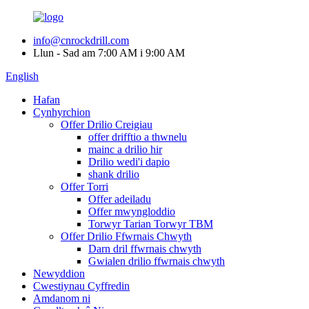
info@cnrockdrill.com
Llun - Sad am 7:00 AM i 9:00 AM
English
Hafan
Cynhyrchion
Offer Drilio Creigiau
offer drifftio a thwnelu
mainc a drilio hir
Drilio wedi'i dapio
shank drilio
Offer Torri
Offer adeiladu
Offer mwyngloddio
Torwyr Tarian Torwyr TBM
Offer Drilio Ffwrnais Chwyth
Darn dril ffwrnais chwyth
Gwialen drilio ffwrnais chwyth
Newyddion
Cwestiynau Cyffredin
Amdanom ni