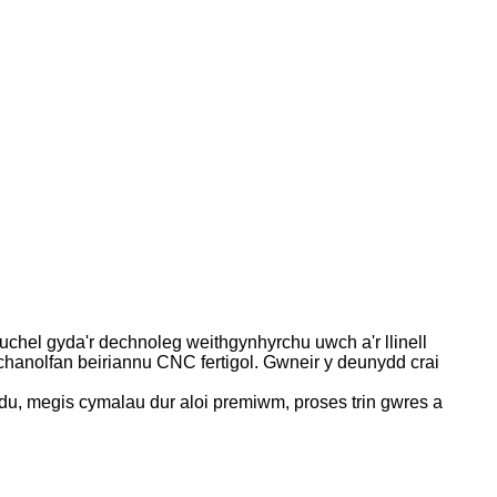
 uchel gyda'r dechnoleg weithgynhyrchu uwch a'r llinell
 chanolfan beiriannu CNC fertigol. Gwneir y deunydd crai
du, megis cymalau dur aloi premiwm, proses trin gwres a