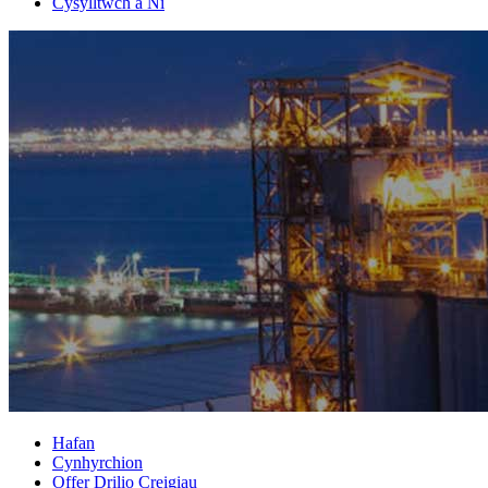
Cysylltwch â Ni
Hafan
Cynhyrchion
Offer Drilio Creigiau