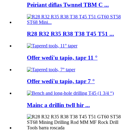
Peiriant diflas Twnnel TBM C ...
R28 R32 R35 R38 T38 T45 T51 ...
Offer wedi'u tapio, tapr 11 °
Offer wedi'u tapio, tapr 7 °
Mainc a drillin twll hir ...