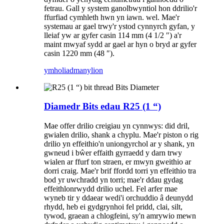
fetrau. Gall y system ganolbwyntiol hon ddrilio'r
ffurfiad cymhleth hwn yn iawn. wel. Mae'r
systemau ar gael trwy'r ystod cynnyrch gyfan, y
lleiaf yw ar gyfer casin 114 mm (4 1/2 ″) a'r
maint mwyaf sydd ar gael ar hyn o bryd ar gyfer
casin 1220 mm (48 ″).
ymholiad
manylion
Diamedr Bits edau R25 (1 “)
Mae offer drilio creigiau yn cynnwys: did dril,
gwialen drilio, shank a chyplu. Mae'r piston o rig
drilio yn effeithio'n uniongyrchol ar y shank, yn
gwneud i bŵer effaith gyrraedd y darn trwy
wialen ar ffurf ton straen, er mwyn gweithio ar
dorri craig. Mae'r brif ffordd torri yn effeithio tra
bod yr uwchradd yn torri; mae'r ddau gydag
effeithlonrwydd drilio uchel. Fel arfer mae
wyneb tir y ddaear wedi'i orchuddio â deunydd
rhydd, heb ei gydgrynhoi fel pridd, clai, silt,
tywod, graean a chlogfeini, sy'n amrywio mewn