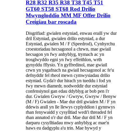
R28 R32 R35 R38 T38 T45 T51
GT60 ST58 ST68 Rod Drilio
Mwyngloddio MM MF Offer Drilio
Creigiau bar roscada
Disgrifiad: gwialen estyniad, enwau eraill yw dur
dril Estyniad, gwialen drilio estyniad, a dur
Estyniad, gwialen M / F (Speedrod), Cynhyrchu
croestoriadau hecsagonol a chrwn, mae gwiail
hecsagon yn fwy anhyblyg, trymach ac yn
trosglwyddo egni yn fwy effeithlon, wrth
gynyddu fflysio. Yn gyffredinol, mae gwiail
crwn yn ysgafnach na gwiail hecsagonol ac fe'u
defnyddir fel rheol mewn cymwysiadau drilio
estyniad. Gyda'r dur hirach yn tueddu i fod yn
fwy mewn diamedr, nodweddir dur estyniad
confensiynol gan edau ddyblyg ar bob pen i'r
dur. Gwialen Gwryw / Gwryw, Gwryw / Benyw
(M / F) Gwialen - Mae dur dril gwialen M / F yn
ddewis arall yn lle llewys cyplyddion i gynnwys
rhan fenywaidd y cysylltiad wedi'i threaded fel
rhan annatod o'r dur dril. Mae dur dril M / F yn
darparu cysylltiadau mwy anhyblyg ac mae'n
haws eu dadgyplu a'u trin. Mae bywyd y