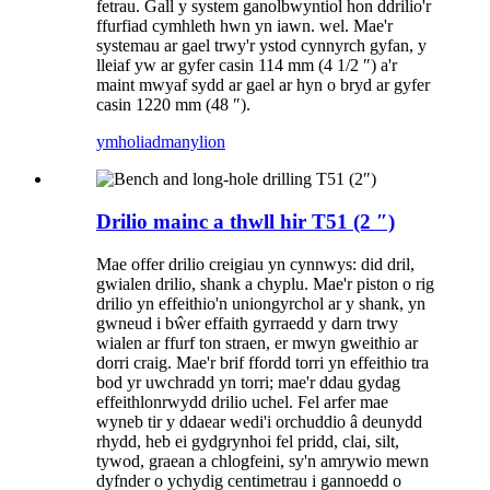
fetrau. Gall y system ganolbwyntiol hon ddrilio'r
ffurfiad cymhleth hwn yn iawn. wel. Mae'r
systemau ar gael trwy'r ystod cynnyrch gyfan, y
lleiaf yw ar gyfer casin 114 mm (4 1/2 ″) a'r
maint mwyaf sydd ar gael ar hyn o bryd ar gyfer
casin 1220 mm (48 ″).
ymholiad
manylion
Drilio mainc a thwll hir T51 (2 ″)
Mae offer drilio creigiau yn cynnwys: did dril,
gwialen drilio, shank a chyplu. Mae'r piston o rig
drilio yn effeithio'n uniongyrchol ar y shank, yn
gwneud i bŵer effaith gyrraedd y darn trwy
wialen ar ffurf ton straen, er mwyn gweithio ar
dorri craig. Mae'r brif ffordd torri yn effeithio tra
bod yr uwchradd yn torri; mae'r ddau gydag
effeithlonrwydd drilio uchel. Fel arfer mae
wyneb tir y ddaear wedi'i orchuddio â deunydd
rhydd, heb ei gydgrynhoi fel pridd, clai, silt,
tywod, graean a chlogfeini, sy'n amrywio mewn
dyfnder o ychydig centimetrau i gannoedd o