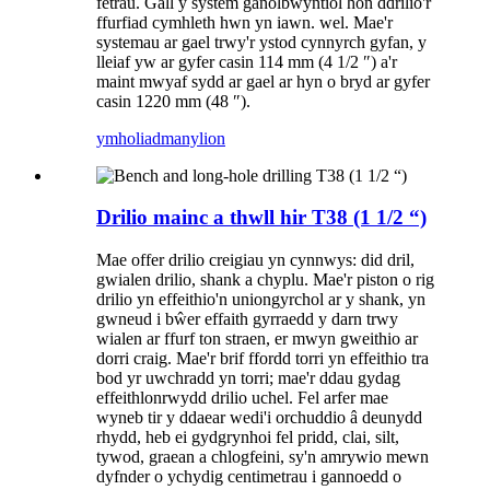
fetrau. Gall y system ganolbwyntiol hon ddrilio'r
ffurfiad cymhleth hwn yn iawn. wel. Mae'r
systemau ar gael trwy'r ystod cynnyrch gyfan, y
lleiaf yw ar gyfer casin 114 mm (4 1/2 ″) a'r
maint mwyaf sydd ar gael ar hyn o bryd ar gyfer
casin 1220 mm (48 ″).
ymholiad
manylion
Drilio mainc a thwll hir T38 (1 1/2 “)
Mae offer drilio creigiau yn cynnwys: did dril,
gwialen drilio, shank a chyplu. Mae'r piston o rig
drilio yn effeithio'n uniongyrchol ar y shank, yn
gwneud i bŵer effaith gyrraedd y darn trwy
wialen ar ffurf ton straen, er mwyn gweithio ar
dorri craig. Mae'r brif ffordd torri yn effeithio tra
bod yr uwchradd yn torri; mae'r ddau gydag
effeithlonrwydd drilio uchel. Fel arfer mae
wyneb tir y ddaear wedi'i orchuddio â deunydd
rhydd, heb ei gydgrynhoi fel pridd, clai, silt,
tywod, graean a chlogfeini, sy'n amrywio mewn
dyfnder o ychydig centimetrau i gannoedd o