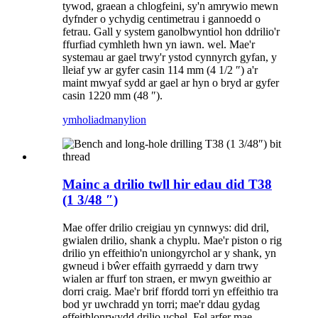
tywod, graean a chlogfeini, sy'n amrywio mewn
dyfnder o ychydig centimetrau i gannoedd o
fetrau. Gall y system ganolbwyntiol hon ddrilio'r
ffurfiad cymhleth hwn yn iawn. wel. Mae'r
systemau ar gael trwy'r ystod cynnyrch gyfan, y
lleiaf yw ar gyfer casin 114 mm (4 1/2 ″) a'r
maint mwyaf sydd ar gael ar hyn o bryd ar gyfer
casin 1220 mm (48 ″).
ymholiad
manylion
Mainc a drilio twll hir edau did T38
(1 3/48 ″)
Mae offer drilio creigiau yn cynnwys: did dril,
gwialen drilio, shank a chyplu. Mae'r piston o rig
drilio yn effeithio'n uniongyrchol ar y shank, yn
gwneud i bŵer effaith gyrraedd y darn trwy
wialen ar ffurf ton straen, er mwyn gweithio ar
dorri craig. Mae'r brif ffordd torri yn effeithio tra
bod yr uwchradd yn torri; mae'r ddau gydag
effeithlonrwydd drilio uchel. Fel arfer mae