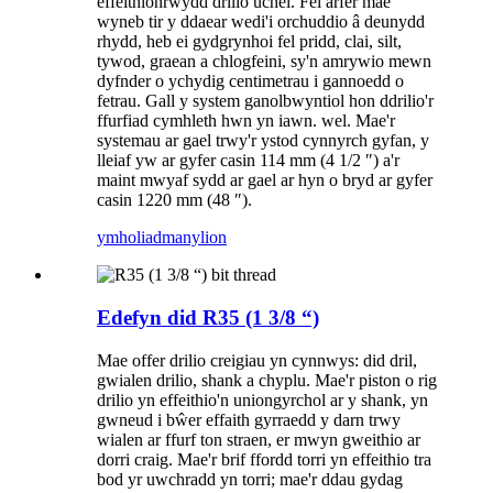
effeithlonrwydd drilio uchel. Fel arfer mae
wyneb tir y ddaear wedi'i orchuddio â deunydd
rhydd, heb ei gydgrynhoi fel pridd, clai, silt,
tywod, graean a chlogfeini, sy'n amrywio mewn
dyfnder o ychydig centimetrau i gannoedd o
fetrau. Gall y system ganolbwyntiol hon ddrilio'r
ffurfiad cymhleth hwn yn iawn. wel. Mae'r
systemau ar gael trwy'r ystod cynnyrch gyfan, y
lleiaf yw ar gyfer casin 114 mm (4 1/2 ″) a'r
maint mwyaf sydd ar gael ar hyn o bryd ar gyfer
casin 1220 mm (48 ″).
ymholiad
manylion
Edefyn did R35 (1 3/8 “)
Mae offer drilio creigiau yn cynnwys: did dril,
gwialen drilio, shank a chyplu. Mae'r piston o rig
drilio yn effeithio'n uniongyrchol ar y shank, yn
gwneud i bŵer effaith gyrraedd y darn trwy
wialen ar ffurf ton straen, er mwyn gweithio ar
dorri craig. Mae'r brif ffordd torri yn effeithio tra
bod yr uwchradd yn torri; mae'r ddau gydag