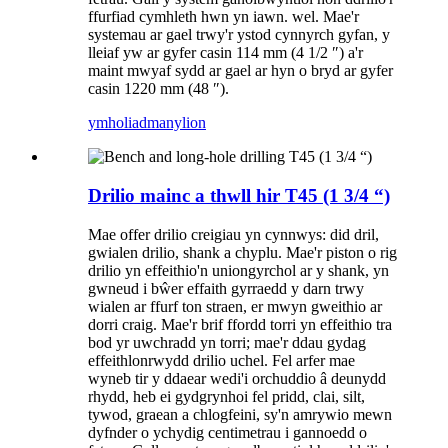
ffurfiad cymhleth hwn yn iawn. wel. Mae'r
systemau ar gael trwy'r ystod cynnyrch gyfan, y
lleiaf yw ar gyfer casin 114 mm (4 1/2 ″) a'r
maint mwyaf sydd ar gael ar hyn o bryd ar gyfer
casin 1220 mm (48 ″).
ymholiad
manylion
Drilio mainc a thwll hir T45 (1 3/4 “)
Mae offer drilio creigiau yn cynnwys: did dril,
gwialen drilio, shank a chyplu. Mae'r piston o rig
drilio yn effeithio'n uniongyrchol ar y shank, yn
gwneud i bŵer effaith gyrraedd y darn trwy
wialen ar ffurf ton straen, er mwyn gweithio ar
dorri craig. Mae'r brif ffordd torri yn effeithio tra
bod yr uwchradd yn torri; mae'r ddau gydag
effeithlonrwydd drilio uchel. Fel arfer mae
wyneb tir y ddaear wedi'i orchuddio â deunydd
rhydd, heb ei gydgrynhoi fel pridd, clai, silt,
tywod, graean a chlogfeini, sy'n amrywio mewn
dyfnder o ychydig centimetrau i gannoedd o