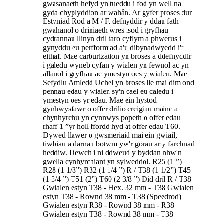
gwasanaeth hefyd yn tueddu i fod yn well na
gyda chyplyddion ar wahân. Ar gyfer proses dur
Estyniad Rod a M / F, defnyddir y ddau fath
gwahanol o driniaeth wres isod i gryfhau
cydrannau llinyn dril taro cyflym a phwerus i
gynyddu eu perfformiad a'u dibynadwyedd i'r
eithaf. Mae carburization yn broses a ddefnyddir
i galedu wyneb cyfan y wialen yn fewnol ac yn
allanol i gryfhau ac ymestyn oes y wialen. Mae
Sefydlu Amledd Uchel yn broses lle mai dim ond
pennau edau y wialen sy'n cael eu caledu i
ymestyn oes yr edau. Mae ein hystod
gynhwysfawr o offer drilio creigiau mainc a
chynhyrchu yn cynnwys popeth o offer edau
rhaff 1 ”yr holl ffordd hyd at offer edau T60.
Dywed llawer o gwsmeriaid mai ein gwiail,
tiwbiau a darnau botwm yw'r gorau ar y farchnad
heddiw. Dewch i ni ddweud y byddan nhw'n
gwella cynhyrchiant yn sylweddol. R25 (1 ”)
R28 (1 1/8”) R32 (1 1/4 ”) R / T38 (1 1/2”) T45
(1 3/4 ”) T51 (2”) T60 (2 3/8 ”) Did dril R / T38
Gwialen estyn T38 - Hex. 32 mm - T38 Gwialen
estyn T38 - Rownd 38 mm - T38 (Speedrod)
Gwialen estyn R38 - Rownd 38 mm - R38
Gwialen estyn T38 - Rownd 38 mm - T38