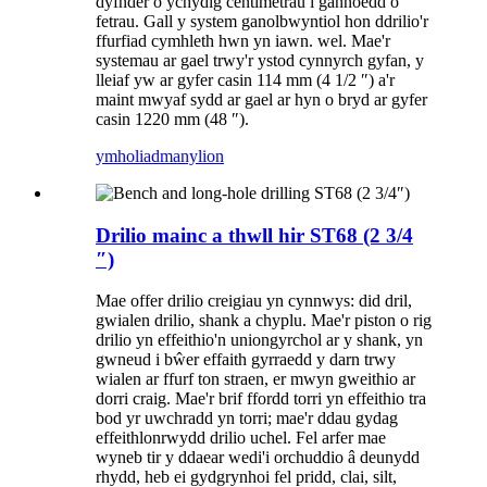
dyfnder o ychydig centimetrau i gannoedd o
fetrau. Gall y system ganolbwyntiol hon ddrilio'r
ffurfiad cymhleth hwn yn iawn. wel. Mae'r
systemau ar gael trwy'r ystod cynnyrch gyfan, y
lleiaf yw ar gyfer casin 114 mm (4 1/2 ″) a'r
maint mwyaf sydd ar gael ar hyn o bryd ar gyfer
casin 1220 mm (48 ″).
ymholiad
manylion
Drilio mainc a thwll hir ST68 (2 3/4
″)
Mae offer drilio creigiau yn cynnwys: did dril,
gwialen drilio, shank a chyplu. Mae'r piston o rig
drilio yn effeithio'n uniongyrchol ar y shank, yn
gwneud i bŵer effaith gyrraedd y darn trwy
wialen ar ffurf ton straen, er mwyn gweithio ar
dorri craig. Mae'r brif ffordd torri yn effeithio tra
bod yr uwchradd yn torri; mae'r ddau gydag
effeithlonrwydd drilio uchel. Fel arfer mae
wyneb tir y ddaear wedi'i orchuddio â deunydd
rhydd, heb ei gydgrynhoi fel pridd, clai, silt,