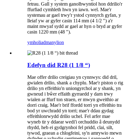
fetrau. Gall y system ganolbwyntiol hon ddrilio'r
ffurfiad cymhleth hwn yn iawn. wel. Mae'r
systemau ar gael trwy'r ystod cynnyrch gyfan, y
lleiaf yw ar gyfer casin 114 mm (4 1/2 ″) a'r
maint mwyaf sydd ar gael ar hyn o bryd ar gyfer
casin 1220 mm (48 ″).
ymholiad
manylion
Edefyn did R28 (1 1/8 “)
Mae offer drilio creigiau yn cynnwys: did dril,
gwialen drilio, shank a chyplu. Mae'r piston o rig
drilio yn effeithio'n uniongyrchol ar y shank, yn
gwneud i bŵer effaith gyrraedd y darn trwy
wialen ar ffurf ton straen, er mwyn gweithio ar
dorri craig. Mae'r brif ffordd torri yn effeithio tra
bod yr uwchradd yn torri; mae'r ddau gydag
effeithlonrwydd drilio uchel. Fel arfer mae
wyneb tir y ddaear wedi'i orchuddio â deunydd
rhydd, heb ei gydgrynhoi fel pridd, clai, silt,
tywod, graean a chlogfeini, sy'n amrywio mewn
dyfnder o ychydig centimetrau i gannoedd o