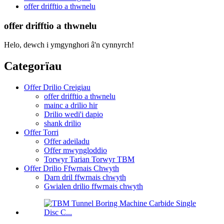
offer drifftio a thwnelu
offer drifftio a thwnelu
Helo, dewch i ymgynghori â'n cynnyrch!
Categorïau
Offer Drilio Creigiau
offer drifftio a thwnelu
mainc a drilio hir
Drilio wedi'i dapio
shank drilio
Offer Torri
Offer adeiladu
Offer mwyngloddio
Torwyr Tarian Torwyr TBM
Offer Drilio Ffwrnais Chwyth
Darn dril ffwrnais chwyth
Gwialen drilio ffwrnais chwyth