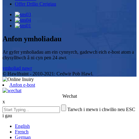
Offer Drilio Creigiau
Anfon ymholiadau
Ar gyfer ymholiadau am ein cynnyrch, gadewch eich e-bost atom a
chysylltwch â ni cyn pen 24 awr.
ymholiad nawr
© Hawlfraint - 2010-2021: Cedwir Pob Hawl.
Anfon e-bost
Wechat
x
Tarwch i mewn i chwilio neu ESC
i gau
English
French
German