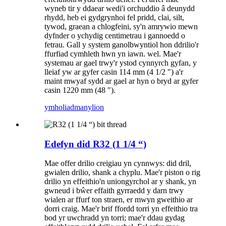
wyneb tir y ddaear wedi'i orchuddio â deunydd
rhydd, heb ei gydgrynhoi fel pridd, clai, silt,
tywod, graean a chlogfeini, sy'n amrywio mewn
dyfnder o ychydig centimetrau i gannoedd o
fetrau. Gall y system ganolbwyntiol hon ddrilio'r
ffurfiad cymhleth hwn yn iawn. wel. Mae'r
systemau ar gael trwy'r ystod cynnyrch gyfan, y
lleiaf yw ar gyfer casin 114 mm (4 1/2 ″) a'r
maint mwyaf sydd ar gael ar hyn o bryd ar gyfer
casin 1220 mm (48 ″).
ymholiad
manylion
Edefyn did R32 (1 1/4 “)
Mae offer drilio creigiau yn cynnwys: did dril,
gwialen drilio, shank a chyplu. Mae'r piston o rig
drilio yn effeithio'n uniongyrchol ar y shank, yn
gwneud i bŵer effaith gyrraedd y darn trwy
wialen ar ffurf ton straen, er mwyn gweithio ar
dorri craig. Mae'r brif ffordd torri yn effeithio tra
bod yr uwchradd yn torri; mae'r ddau gydag