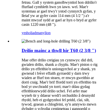
fetrau. Gall y system ganolbwyntiol hon ddrilio'r
ffurfiad cymhleth hwn yn iawn. wel. Mae'r
systemau ar gael trwy'r ystod cynnyrch gyfan, y
lleiaf yw ar gyfer casin 114 mm (4 1/2 ″) a'r
maint mwyaf sydd ar gael ar hyn o bryd ar gyfer
casin 1220 mm (48 ″).
ymholiad
manylion
Drilio mainc a thwll hir T60 (2 3/8 ″)
Mae offer drilio creigiau yn cynnwys: did dril,
gwialen drilio, shank a chyplu. Mae'r piston o rig
drilio yn effeithio'n uniongyrchol ar y shank, yn
gwneud i bŵer effaith gyrraedd y darn trwy
wialen ar ffurf ton straen, er mwyn gweithio ar
dorri craig. Mae'r brif ffordd torri yn effeithio tra
bod yr uwchradd yn torri; mae'r ddau gydag
effeithlonrwydd drilio uchel. Fel arfer mae
wyneb tir y ddaear wedi'i orchuddio â deunydd
rhydd, heb ei gydgrynhoi fel pridd, clai, silt,
tywod, graean a chlogfeini, sy'n amrywio mewn
dyfnder o ychydig centimetrau i gannoedd o