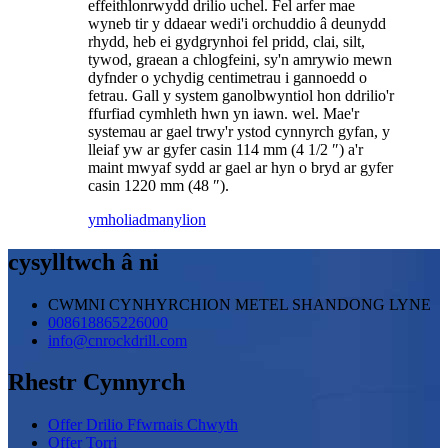
effeithlonrwydd drilio uchel. Fel arfer mae
wyneb tir y ddaear wedi'i orchuddio â deunydd
rhydd, heb ei gydgrynhoi fel pridd, clai, silt,
tywod, graean a chlogfeini, sy'n amrywio mewn
dyfnder o ychydig centimetrau i gannoedd o
fetrau. Gall y system ganolbwyntiol hon ddrilio'r
ffurfiad cymhleth hwn yn iawn. wel. Mae'r
systemau ar gael trwy'r ystod cynnyrch gyfan, y
lleiaf yw ar gyfer casin 114 mm (4 1/2 ″) a'r
maint mwyaf sydd ar gael ar hyn o bryd ar gyfer
casin 1220 mm (48 ″).
ymholiad
manylion
cysylltwch â ni
CWMNI CYNHYRCHION METEL SHANDONG LYNE
008618865226000
info@cnrockdrill.com
Rhestr Cynnyrch
Offer Drilio Ffwrnais Chwyth
Offer Torri