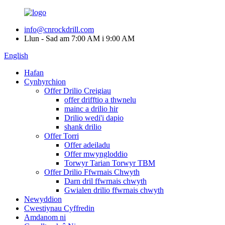
info@cnrockdrill.com
Llun - Sad am 7:00 AM i 9:00 AM
English
Hafan
Cynhyrchion
Offer Drilio Creigiau
offer drifftio a thwnelu
mainc a drilio hir
Drilio wedi'i dapio
shank drilio
Offer Torri
Offer adeiladu
Offer mwyngloddio
Torwyr Tarian Torwyr TBM
Offer Drilio Ffwrnais Chwyth
Darn dril ffwrnais chwyth
Gwialen drilio ffwrnais chwyth
Newyddion
Cwestiynau Cyffredin
Amdanom ni