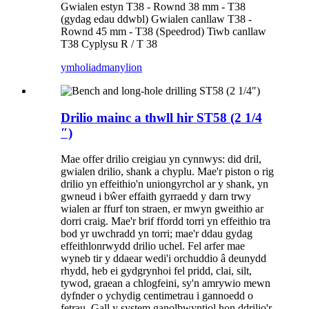
Gwialen estyn T38 - Rownd 38 mm - T38
(gydag edau ddwbl) Gwialen canllaw T38 -
Rownd 45 mm - T38 (Speedrod) Tiwb canllaw
T38 Cyplysu R / T 38
ymholiad
manylion
Drilio mainc a thwll hir ST58 (2 1/4
″)
Mae offer drilio creigiau yn cynnwys: did dril,
gwialen drilio, shank a chyplu. Mae'r piston o rig
drilio yn effeithio'n uniongyrchol ar y shank, yn
gwneud i bŵer effaith gyrraedd y darn trwy
wialen ar ffurf ton straen, er mwyn gweithio ar
dorri craig. Mae'r brif ffordd torri yn effeithio tra
bod yr uwchradd yn torri; mae'r ddau gydag
effeithlonrwydd drilio uchel. Fel arfer mae
wyneb tir y ddaear wedi'i orchuddio â deunydd
rhydd, heb ei gydgrynhoi fel pridd, clai, silt,
tywod, graean a chlogfeini, sy'n amrywio mewn
dyfnder o ychydig centimetrau i gannoedd o
fetrau. Gall y system ganolbwyntiol hon ddrilio'r