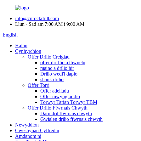
info@cnrockdrill.com
Llun - Sad am 7:00 AM i 9:00 AM
English
Hafan
Cynhyrchion
Offer Drilio Creigiau
offer drifftio a thwnelu
mainc a drilio hir
Drilio wedi'i dapio
shank drilio
Offer Torri
Offer adeiladu
Offer mwyngloddio
Torwyr Tarian Torwyr TBM
Offer Drilio Ffwrnais Chwyth
Darn dril ffwrnais chwyth
Gwialen drilio ffwrnais chwyth
Newyddion
Cwestiynau Cyffredin
Amdanom ni