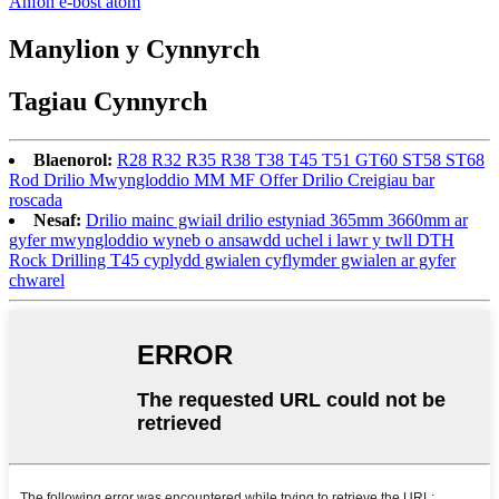
Anfon e-bost atom
Manylion y Cynnyrch
Tagiau Cynnyrch
Blaenorol:
R28 R32 R35 R38 T38 T45 T51 GT60 ST58 ST68
Rod Drilio Mwyngloddio MM MF Offer Drilio Creigiau bar
roscada
Nesaf:
Drilio mainc gwiail drilio estyniad 365mm 3660mm ar
gyfer mwyngloddio wyneb o ansawdd uchel i lawr y twll DTH
Rock Drilling T45 cyplydd gwialen cyflymder gwialen ar gyfer
chwarel