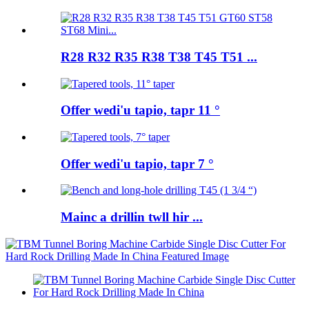
R28 R32 R35 R38 T38 T45 T51 ...
Offer wedi'u tapio, tapr 11 °
Offer wedi'u tapio, tapr 7 °
Mainc a drillin twll hir ...