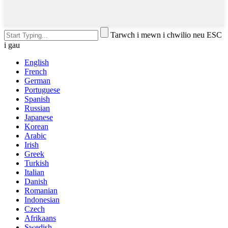
Tarwch i mewn i chwilio neu ESC
i gau
English
French
German
Portuguese
Spanish
Russian
Japanese
Korean
Arabic
Irish
Greek
Turkish
Italian
Danish
Romanian
Indonesian
Czech
Afrikaans
Swedish