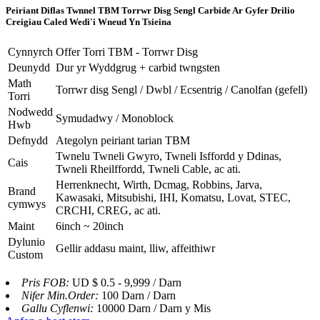
Peiriant Diflas Twnnel TBM Torrwr Disg Sengl Carbide Ar Gyfer Drilio
Creigiau Caled Wedi'i Wneud Yn Tsieina
Cynnyrch
Offer Torri TBM - Torrwr Disg
Deunydd
Dur yr Wyddgrug + carbid twngsten
Math
Torrwr disg Sengl / Dwbl / Ecsentrig / Canolfan (gefell)
Torri
Nodwedd
Symudadwy / Monoblock
Hwb
Defnydd
Ategolyn peiriant tarian TBM
Twnelu Twneli Gwyro, Twneli Isffordd y Ddinas,
Cais
Twneli Rheilffordd, Twneli Cable, ac ati.
Herrenknecht, Wirth, Dcmag, Robbins, Jarva,
Brand
Kawasaki, Mitsubishi, IHI, Komatsu, Lovat, STEC,
cymwys
CRCHI, CREG, ac ati.
Maint
6inch ~ 20inch
Dylunio
Gellir addasu maint, lliw, affeithiwr
Custom
Pris FOB:
UD $ 0.5 - 9,999 / Darn
Nifer Min.Order:
100 Darn / Darn
Gallu Cyflenwi:
10000 Darn / Darn y Mis