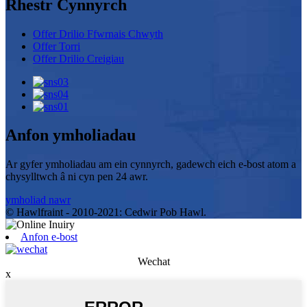
Rhestr Cynnyrch
Offer Drilio Ffwrnais Chwyth
Offer Torri
Offer Drilio Creigiau
Anfon ymholiadau
Ar gyfer ymholiadau am ein cynnyrch, gadewch eich e-bost atom a
chysylltwch â ni cyn pen 24 awr.
ymholiad nawr
© Hawlfraint - 2010-2021: Cedwir Pob Hawl.
Anfon e-bost
Wechat
x