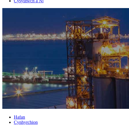
Cysylltwch â Ni
Hafan
Cynhyrchion