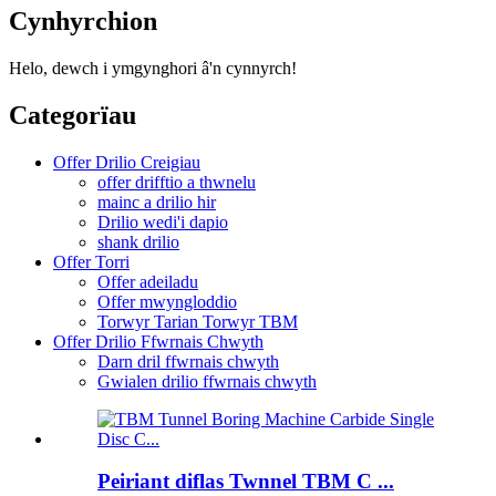
Cynhyrchion
Helo, dewch i ymgynghori â'n cynnyrch!
Categorïau
Offer Drilio Creigiau
offer drifftio a thwnelu
mainc a drilio hir
Drilio wedi'i dapio
shank drilio
Offer Torri
Offer adeiladu
Offer mwyngloddio
Torwyr Tarian Torwyr TBM
Offer Drilio Ffwrnais Chwyth
Darn dril ffwrnais chwyth
Gwialen drilio ffwrnais chwyth
Peiriant diflas Twnnel TBM C ...